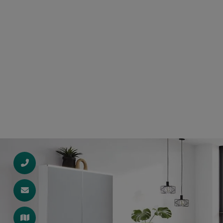
d schließen
 schließen
n und schließen
ließen
schließen
schließen
 und schließen