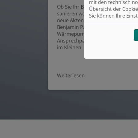
mit den technisch no
Ob Sie Ihr Bad umfassend
Übersicht der Cookie
sanieren wollen oder ganz gezielt
Sie können Ihre Eins
neue Akzente setzen möchten –
Benjamin Paredes - der
Wärmepumper ist Ihr
Ansprechpartner im Großen wie
im Kleinen.
Weiterlesen